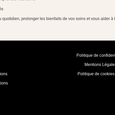
és
tidien, prolonger les bienfaits de vos soins et vous aider à fa
Politique de confident
Mentions Légale
ions
Politique de cookies
ions