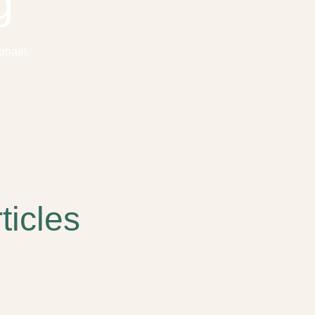
g
phaël.
ticles