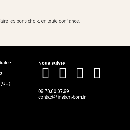
ire les bons choix, en toute confiance.
ialité
Nous suivre
s
 (UE)
09.78.80.37.99
contact@instant-bom.fr