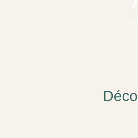
Découv
Décou